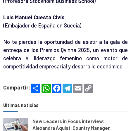
(Profesora Stockholm Business School)
Luis Manuel Cuesta Civís
(Embajador de España en Suecia)
No te pierdas la oportunidad de asistir a la gala de
entrega de los Premios Qvinna 2025, un evento que
celebra el liderazgo femenino como motor de
competitividad empresarial y desarrollo económico.
S
W
F
T
E
C
Compartir:
h
h
a
e
m
o
a
a
c
l
a
p
r
t
e
e
i
y
e
s
b
g
l
L
Últimas noticias
A
o
r
i
p
o
a
n
p
k
m
k
New Leaders in Focus interview:
Alexandra Åquist, Country Manager,