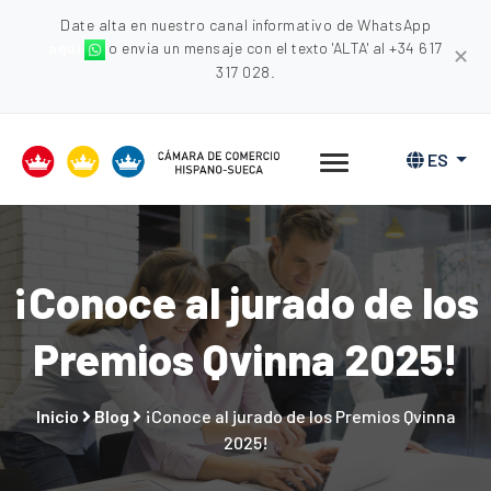
Date alta en nuestro canal informativo de WhatsApp
aquí
o envia un mensaje con el texto 'ALTA' al +34 617
✕
317 028.
ES
¡Conoce al jurado de los
Premios Qvinna 2025!
Inicio
Blog
¡Conoce al jurado de los Premios Qvinna
2025!