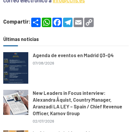
correo electrónico a
info@cchs.es
S
W
F
T
E
C
Compartir:
h
h
a
e
m
o
a
a
c
l
a
p
r
t
e
e
i
y
e
s
b
g
l
L
Últimas noticias
A
o
r
i
p
o
a
n
p
k
m
k
Agenda de eventos en Madrid Q3-Q4
07/08/2026
New Leaders in Focus interview:
Alexandra Åquist, Country Manager,
Aranzadi LA LEY – Spain / Chief Revenue
Officer, Karnov Group
02/07/2026