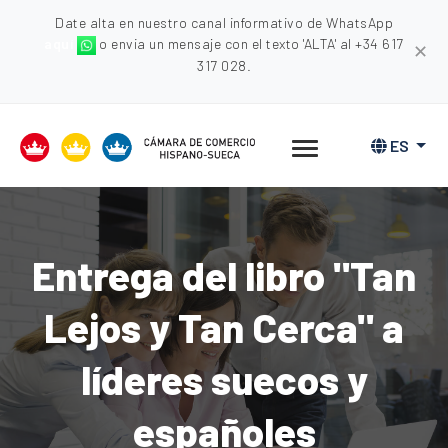
Date alta en nuestro canal informativo de WhatsApp
aquí
o envia un mensaje con el texto 'ALTA' al +34 617
✕
317 028.
ES
Entrega del libro "Tan
Lejos y Tan Cerca" a
líderes suecos y
españoles