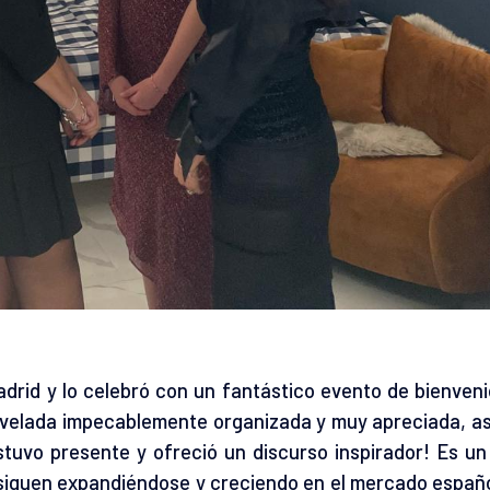
drid y lo celebró con un fantástico evento de bienveni
velada impecablemente organizada y muy apreciada, a
tuvo presente y ofreció un discurso inspirador! Es un
guen expandiéndose y creciendo en el mercado españo