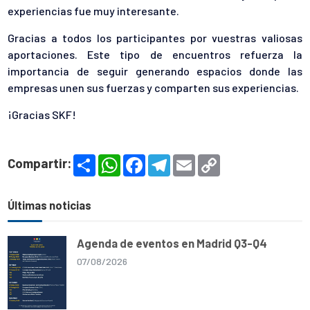
experiencias fue muy interesante.
Gracias a todos los participantes por vuestras valiosas
aportaciones. Este tipo de encuentros refuerza la
importancia de seguir generando espacios donde las
empresas unen sus fuerzas y comparten sus experiencias.
¡Gracias SKF!
S
W
F
T
E
C
Compartir:
h
h
a
e
m
o
a
a
c
l
a
p
r
t
e
e
i
y
e
s
b
g
l
L
Últimas noticias
A
o
r
i
p
o
a
n
p
k
m
k
Agenda de eventos en Madrid Q3-Q4
07/08/2026