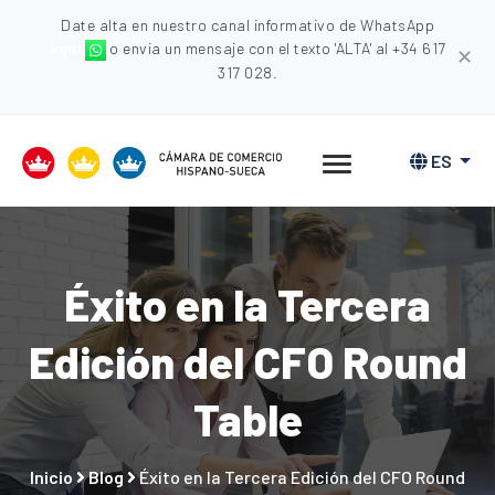
Date alta en nuestro canal informativo de WhatsApp
aquí
o envia un mensaje con el texto 'ALTA' al +34 617
✕
317 028.
ES
Éxito en la Tercera
Edición del CFO Round
Table
Inicio
Blog
Éxito en la Tercera Edición del CFO Round