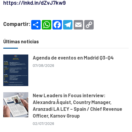
https://lnkd.in/dZvJ7kw9
S
W
F
T
E
C
Compartir:
h
h
a
e
m
o
a
a
c
l
a
p
r
t
e
e
i
y
e
s
b
g
l
L
Últimas noticias
A
o
r
i
p
o
a
n
p
k
m
k
Agenda de eventos en Madrid Q3-Q4
07/08/2026
New Leaders in Focus interview:
Alexandra Åquist, Country Manager,
Aranzadi LA LEY – Spain / Chief Revenue
Officer, Karnov Group
02/07/2026