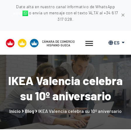
Date alta en nuestro canal informativo de WhatsApp
aquí
o envia un mensaje con el texto 'ALTA' al +34 617
✕
317 028.
ES
IKEA Valencia celebra
su 10º aniversario
Inicio
Blog
IKEA Valencia celebra su 10º aniversario