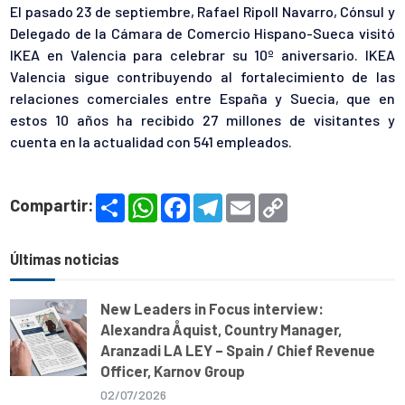
El pasado 23 de septiembre, Rafael Ripoll Navarro, Cónsul y
Delegado de la Cámara de Comercio Hispano-Sueca visitó
IKEA
en Valencia para celebrar su 10º aniversario. IKEA
Valencia sigue contribuyendo al fortalecimiento de las
relaciones comerciales entre España y Suecia, que en
estos 10 años ha recibido 27 millones de visitantes y
cuenta en la actualidad con 541 empleados.
S
W
F
T
E
C
Compartir:
h
h
a
e
m
o
a
a
c
l
a
p
r
t
e
e
i
y
e
s
b
g
l
L
Últimas noticias
A
o
r
i
p
o
a
n
p
k
m
k
New Leaders in Focus interview:
Alexandra Åquist, Country Manager,
Aranzadi LA LEY – Spain / Chief Revenue
Officer, Karnov Group
02/07/2026