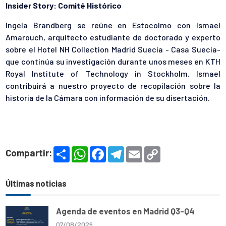
Insider Story: Comité Histórico
Ingela Brandberg se reúne en Estocolmo con Ismael
Amarouch, arquitecto estudiante de doctorado y experto
sobre el Hotel NH Collection Madrid Suecia - Casa Suecia-
que continúa su investigación durante unos meses en KTH
Royal Institute of Technology in Stockholm. Ismael
contribuirá a nuestro proyecto de recopilación sobre la
historia de la Cámara con información de su disertación.
S
W
F
T
E
C
Compartir:
h
h
a
e
m
o
a
a
c
l
a
p
r
t
e
e
i
y
e
s
b
g
l
L
Últimas noticias
A
o
r
i
p
o
a
n
p
k
m
k
Agenda de eventos en Madrid Q3-Q4
07/08/2026