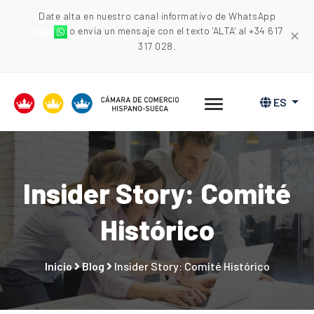
Date alta en nuestro canal informativo de WhatsApp
aquí
o envia un mensaje con el texto 'ALTA' al +34 617
✕
317 028.
ES
Insider Story: Comité
Histórico
Inicio
Blog
Insider Story: Comité Histórico