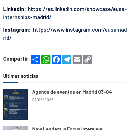
LinkedIn:
https://es.linkedin.com/showcase/eusa-
internships-madrid/
Instagram:
https://www.instagram.com/eusamad
rid/
S
W
F
T
E
C
Compartir:
h
h
a
e
m
o
a
a
c
l
a
p
r
t
e
e
i
y
e
s
b
g
l
L
Últimas noticias
A
o
r
i
p
o
a
n
p
k
m
k
Agenda de eventos en Madrid Q3-Q4
07/08/2026
New Leaders in Focus interview: