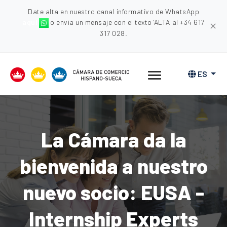
Date alta en nuestro canal informativo de WhatsApp
aquí
o envia un mensaje con el texto 'ALTA' al +34 617
✕
317 028.
ES
La Cámara da la
bienvenida a nuestro
nuevo socio: EUSA -
Internship Experts