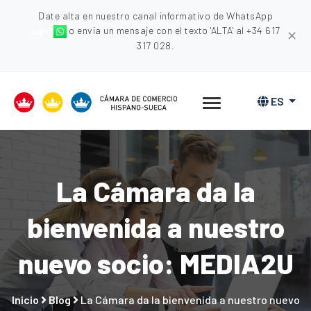
Date alta en nuestro canal informativo de WhatsApp
aquí
o envia un mensaje con el texto 'ALTA' al +34 617
✕
317 028.
ES
La Cámara da la
bienvenida a nuestro
nuevo socio: MEDIA2U
Inicio
Blog
La Cámara da la bienvenida a nuestro nuevo