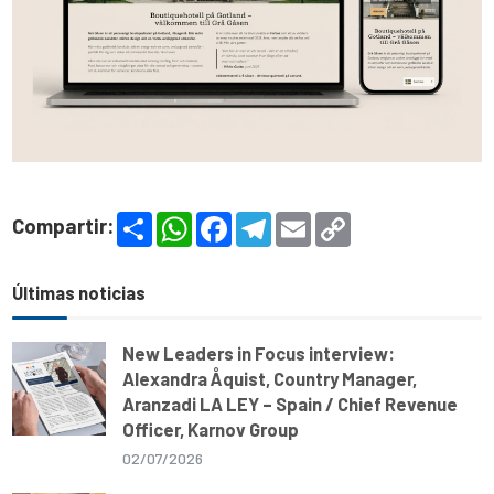
S
W
F
T
E
C
Compartir:
h
h
a
e
m
o
a
a
c
l
a
p
r
t
e
e
i
y
e
s
b
g
l
L
Últimas noticias
A
o
r
i
p
o
a
n
p
k
m
k
New Leaders in Focus interview:
Alexandra Åquist, Country Manager,
Aranzadi LA LEY – Spain / Chief Revenue
Officer, Karnov Group
02/07/2026