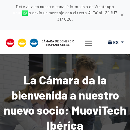
Date alta en nuestro canal informativo de WhatsApp
aquí
o envia un mensaje con el texto 'ALTA' al +34 617
✕
317 028.
ES
La Cámara da la
bienvenida a nuestro
nuevo socio: MuoviTech
Ibérica