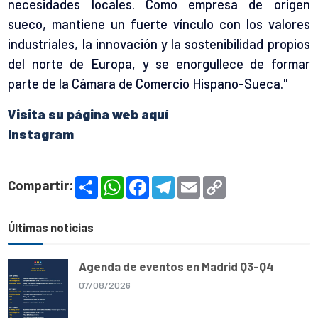
necesidades locales. Como empresa de origen
sueco, mantiene un fuerte vínculo con los valores
industriales, la innovación y la sostenibilidad propios
del norte de Europa, y se enorgullece de formar
parte de la Cámara de Comercio Hispano-Sueca."
Visita su página web aquí
Instagram
S
W
F
T
E
C
Compartir:
h
h
a
e
m
o
a
a
c
l
a
p
r
t
e
e
i
y
e
s
b
g
l
L
Últimas noticias
A
o
r
i
p
o
a
n
p
k
m
k
Agenda de eventos en Madrid Q3-Q4
07/08/2026