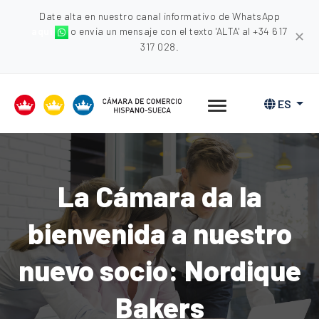
Date alta en nuestro canal informativo de WhatsApp
aquí
o envia un mensaje con el texto 'ALTA' al +34 617
✕
317 028.
ES
La Cámara da la
bienvenida a nuestro
nuevo socio: Nordique
Bakers