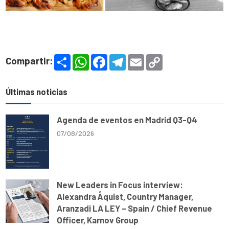
S
W
F
T
E
C
Compartir:
h
h
a
e
m
o
a
a
c
l
a
p
r
t
e
e
i
y
e
s
b
g
l
L
Últimas noticias
A
o
r
i
p
o
a
n
p
k
m
k
Agenda de eventos en Madrid Q3-Q4
07/08/2026
New Leaders in Focus interview:
Alexandra Åquist, Country Manager,
Aranzadi LA LEY – Spain / Chief Revenue
Officer, Karnov Group