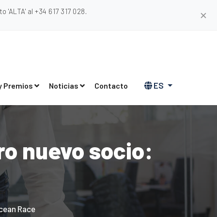
 'ALTA' al +34 617 317 028.
✕
ES
y Premios
Noticias
Contacto
ro nuevo socio:
Ocean Race