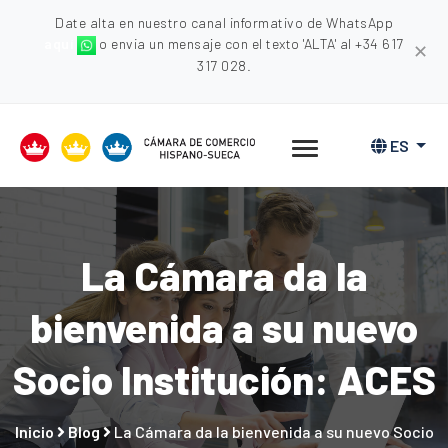
Date alta en nuestro canal informativo de WhatsApp
aquí
o envia un mensaje con el texto 'ALTA' al +34 617
✕
317 028.
ES
La Cámara da la
bienvenida a su nuevo
Socio Institución: ACES
Inicio
Blog
La Cámara da la bienvenida a su nuevo Socio