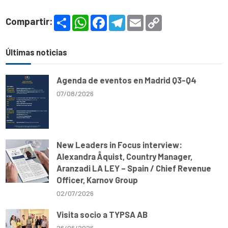
S
W
F
T
E
C
Compartir:
h
h
a
e
m
o
a
a
c
l
a
p
r
t
e
e
i
y
e
s
b
g
l
L
Últimas noticias
A
o
r
i
p
o
a
n
p
k
m
k
Agenda de eventos en Madrid Q3-Q4
07/08/2026
New Leaders in Focus interview:
Alexandra Åquist, Country Manager,
Aranzadi LA LEY – Spain / Chief Revenue
Officer, Karnov Group
02/07/2026
Visita socio a TYPSA AB
26/06/2026