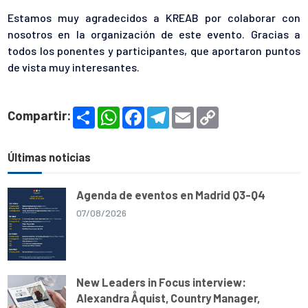
Estamos muy agradecidos a KREAB por colaborar con
nosotros en la organización de este evento. Gracias a
todos los ponentes y participantes, que aportaron puntos
de vista muy interesantes.
S
W
F
T
E
C
Compartir:
h
h
a
e
m
o
a
a
c
l
a
p
r
t
e
e
i
y
e
s
b
g
l
L
Últimas noticias
A
o
r
i
p
o
a
n
p
k
m
k
Agenda de eventos en Madrid Q3-Q4
07/08/2026
New Leaders in Focus interview:
Alexandra Åquist, Country Manager,