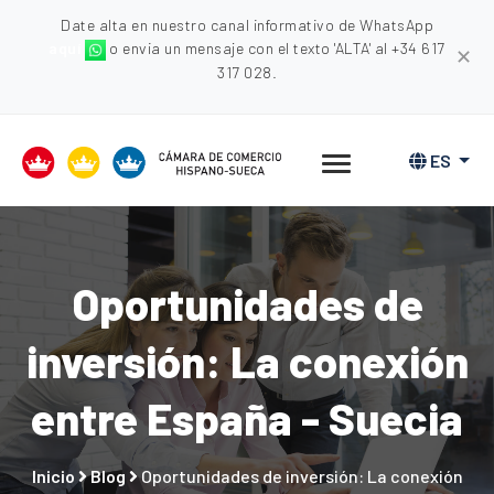
Date alta en nuestro canal informativo de WhatsApp
aquí
o envia un mensaje con el texto 'ALTA' al +34 617
✕
317 028.
ES
Oportunidades de
inversión: La conexión
entre España - Suecia
Inicio
Blog
Oportunidades de inversión: La conexión