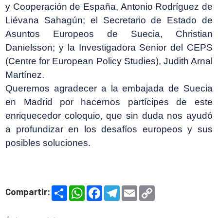
y Cooperación de España, Antonio Rodríguez de
Liévana Sahagún; el Secretario de Estado de
Asuntos Europeos de Suecia, Christian
Danielsson; y la Investigadora Senior del CEPS
(Centre for European Policy Studies), Judith Arnal
Martínez.
Queremos agradecer a la embajada de Suecia
en Madrid por hacernos partícipes de este
enriquecedor coloquio, que sin duda nos ayudó
a profundizar en los desafíos europeos y sus
posibles soluciones.
S
W
F
T
E
C
Compartir:
h
h
a
e
m
o
a
a
c
l
a
p
r
t
e
e
i
y