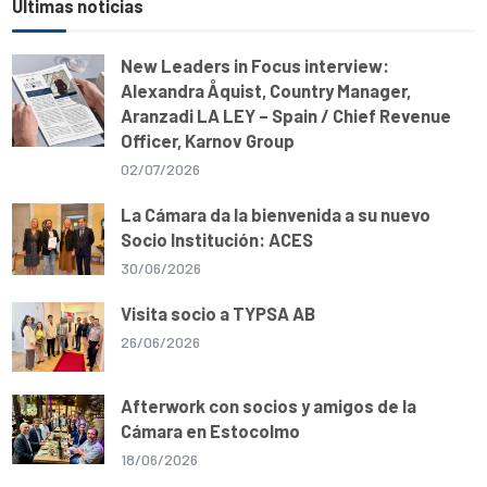
e
s
b
g
l
L
Últimas noticias
A
o
r
i
p
o
a
n
p
k
m
k
New Leaders in Focus interview:
Alexandra Åquist, Country Manager,
Aranzadi LA LEY – Spain / Chief Revenue
Officer, Karnov Group
02/07/2026
La Cámara da la bienvenida a su nuevo
Socio Institución: ACES
30/06/2026
Visita socio a TYPSA AB
26/06/2026
Afterwork con socios y amigos de la
Cámara en Estocolmo
18/06/2026