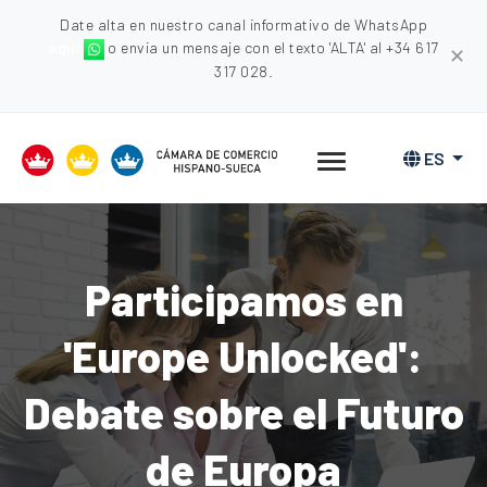
Date alta en nuestro canal informativo de WhatsApp
aquí
o envia un mensaje con el texto 'ALTA' al +34 617
✕
317 028.
ES
Participamos en
'Europe Unlocked':
Debate sobre el Futuro
de Europa