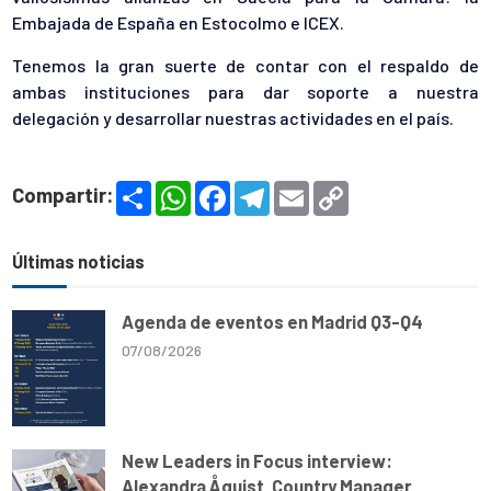
Embajada de España en Estocolmo e ICEX.
Tenemos la gran suerte de contar con el respaldo de
ambas instituciones para dar soporte a nuestra
delegación y desarrollar nuestras actividades en el país.
S
W
F
T
E
C
Compartir:
h
h
a
e
m
o
a
a
c
l
a
p
r
t
e
e
i
y
e
s
b
g
l
L
Últimas noticias
A
o
r
i
p
o
a
n
p
k
m
k
Agenda de eventos en Madrid Q3-Q4
07/08/2026
New Leaders in Focus interview:
Alexandra Åquist, Country Manager,