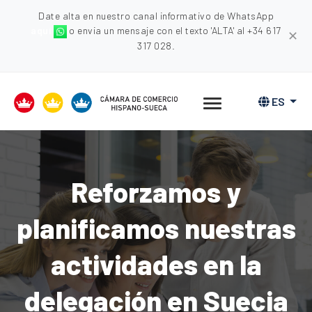
Date alta en nuestro canal informativo de WhatsApp
aquí
o envia un mensaje con el texto 'ALTA' al +34 617
✕
317 028.
ES
Reforzamos y
planificamos nuestras
actividades en la
delegación en Suecia