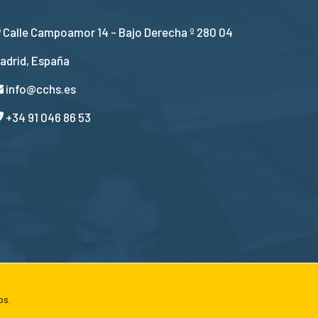
Calle Campoamor 14 - Bajo Derecha º 280 04
adrid, España
info@cchs.es
+34 91 046 86 53
os.