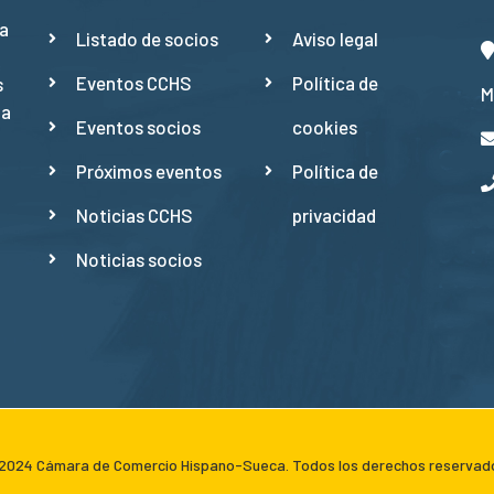
a
Listado de socios
Aviso legal
Eventos CCHS
Política de
s
M
ña
Eventos socios
cookies
Próximos eventos
Política de
Noticias CCHS
privacidad
Noticias socios
024 Cámara de Comercio Hispano-Sueca. Todos los derechos reservad