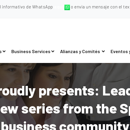
al informativo de WhatsApp
aquí
o envia un mensaje con el texto
s
Business Services
Alianzas y Comités
Eventos 
oudly presents: Lead
view series from the
business community