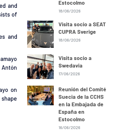
Estocolmo
ned and
18/06/2026
ists of
Visita socio a SEAT
CUPRA Sverige
ies and
18/06/2026
Visita socio a
 Tamayo
Swedavia
e Antón
17/06/2026
Reunión del Comité
mayo on
Suecia de la CCHS
o shape
en la Embajada de
España en
Estocolmo
16/06/2026