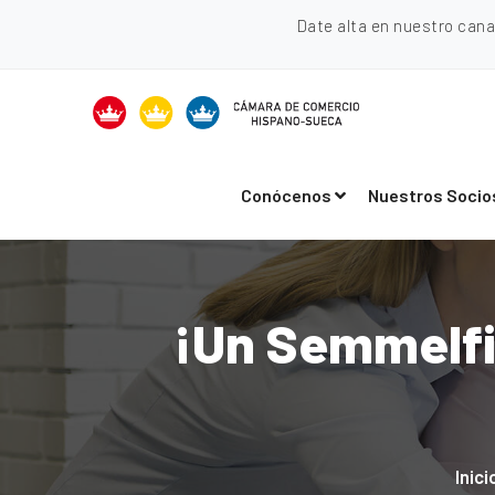
Date alta en nuestro can
Conócenos
Nuestros Socio
¡Un Semmelfik
Inici