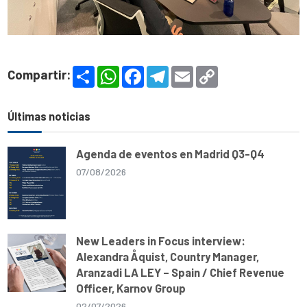
S
W
F
T
E
C
Compartir:
h
h
a
e
m
o
a
a
c
l
a
p
r
t
e
e
i
y
e
s
b
g
l
L
Últimas noticias
A
o
r
i
p
o
a
n
p
k
m
k
Agenda de eventos en Madrid Q3-Q4
07/08/2026
New Leaders in Focus interview:
Alexandra Åquist, Country Manager,
Aranzadi LA LEY – Spain / Chief Revenue
Officer, Karnov Group
02/07/2026