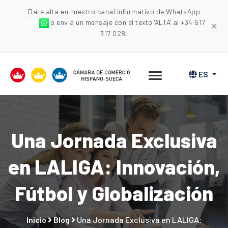
Date alta en nuestro canal informativo de WhatsApp
aquí
o envia un mensaje con el texto 'ALTA' al +34 617
✕
317 028.
ES
Una Jornada Exclusiva
en LALIGA: Innovación,
Fútbol y Globalización
Inicio
Blog
Una Jornada Exclusiva en LALIGA: