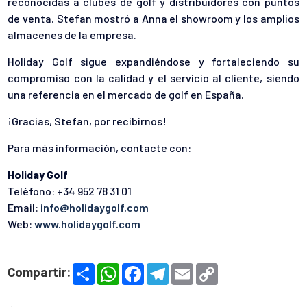
reconocidas a clubes de golf y distribuidores con puntos
de venta. Stefan mostró a Anna el showroom y los amplios
almacenes de la empresa.
Holiday Golf sigue expandiéndose y fortaleciendo su
compromiso con la calidad y el servicio al cliente, siendo
una referencia en el mercado de golf en España.
¡Gracias, Stefan, por recibirnos!
Para más información, contacte con:
Holiday Golf
Teléfono: +34 952 78 31 01
Email:
info@holidaygolf.com
Web:
www.holidaygolf.com
S
W
F
T
E
C
Compartir:
h
h
a
e
m
o
a
a
c
l
a
p
r
t
e
e
i
y