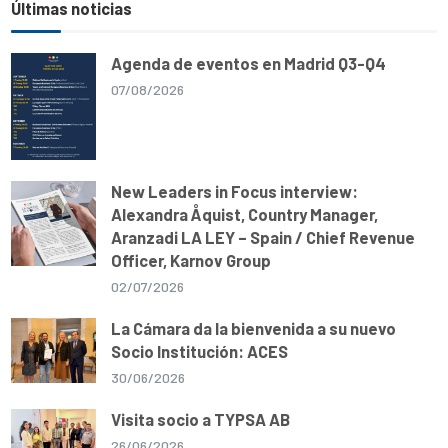
e
s
b
g
l
L
Últimas noticias
A
o
r
i
p
o
a
n
p
k
m
k
Agenda de eventos en Madrid Q3-Q4
07/08/2026
New Leaders in Focus interview:
Alexandra Åquist, Country Manager,
Aranzadi LA LEY – Spain / Chief Revenue
Officer, Karnov Group
02/07/2026
La Cámara da la bienvenida a su nuevo
Socio Institución: ACES
30/06/2026
Visita socio a TYPSA AB
26/06/2026