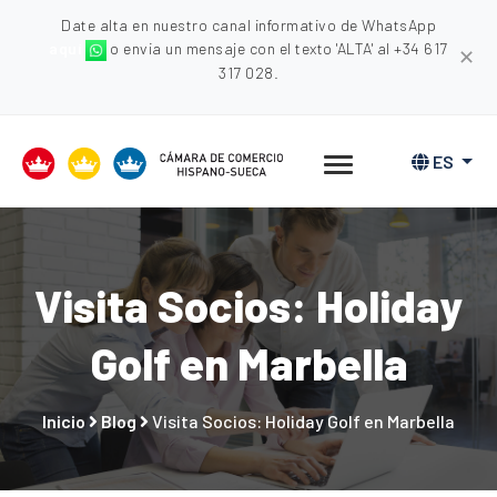
Date alta en nuestro canal informativo de WhatsApp
aquí
o envia un mensaje con el texto 'ALTA' al +34 617
✕
317 028.
ES
Visita Socios: Holiday
Golf en Marbella
Inicio
Blog
Visita Socios: Holiday Golf en Marbella