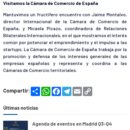
Visitamos la Cámara de Comercio de España
Mantuvimos un fructífero encuentro con Jaime Montalvo,
director Internacional de la Cámara de Comercio de
España, y Micaela Picazo, coordinadora de Relaciones
Bilaterales Internacionales, en el que mostramos el interés
común por potenciar el emprendimiento y el impulso a las
startups. La Cámara de Comercio de España trabaja por la
promoción y defensa de los intereses generales de las
empresas españolas y representa y coordina a las
Cámaras de Comercio territoriales.
S
W
F
T
E
C
Compartir:
h
h
a
e
m
o
a
a
c
l
a
p
r
t
e
e
i
y
e
s
b
g
l
L
Últimas noticias
A
o
r
i
p
o
a
n
p
k
m
k
Agenda de eventos en Madrid Q3-Q4