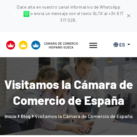
Date alta en nuestro canal informativo de WhatsApp
aquí
o envia un mensaje con el texto 'ALTA' al +34 617
✕
317 028.
ES
Visitamos la Cámara de
Comercio de España
Inicio
Blog
Visitamos la Cámara de Comercio de España