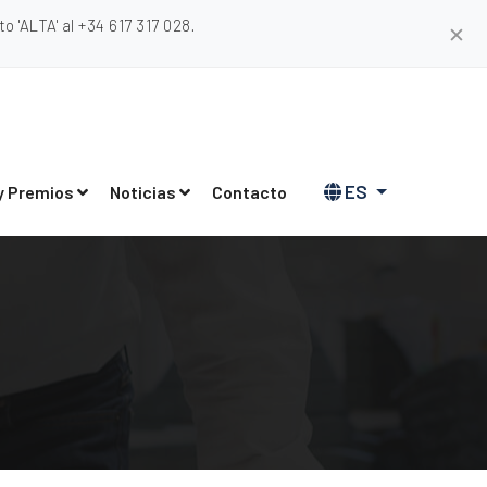
 'ALTA' al +34 617 317 028.
✕
ES
y Premios
Noticias
Contacto