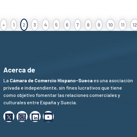
«
1
2
3
4
5
6
7
8
9
10
11
12
Acerca de
La
Cámara de Comercio Hispano-Sueca
es una asociación
privada e independiente, sin fines lucrativos que tiene
como objetivo fomentar las relaciones comerciales y
culturales entre España y Suecia.