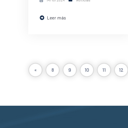
14/10/2024
Noticias
Leer más
«
8
9
10
11
12