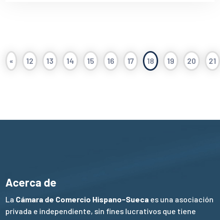
«
12
13
14
15
16
17
18
19
20
21
Acerca de
La
Cámara de Comercio Hispano-Sueca
es una asociación
privada e independiente, sin fines lucrativos que tiene