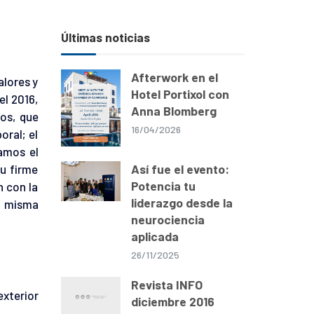
Últimas noticias
Afterwork en el
alores y
Hotel Portixol con
el 2016,
Anna Blomberg
ros, que
16/04/2026
oral; el
ramos el
Así fue el evento:
u firme
Potencia tu
n con la
liderazgo desde la
a misma
neurociencia
aplicada
26/11/2025
Revista INFO
xterior
diciembre 2016