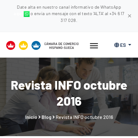
Date alta en nuestro canal informativo de WhatsApp
aquí
o envia un mensaje con el texto 'ALTA' al +34 617
✕
317 028.
ES
Revista INFO octubre
2016
Inicio
Blog
Revista INFO octubre 2016