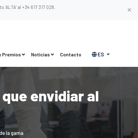
 'ALTA' al +34 617 317 028.
✕
ES
y Premios
Noticias
Contacto
 que envidiar al
 de la gama