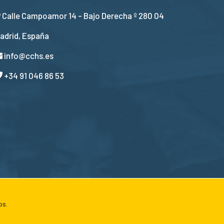
Calle Campoamor 14 - Bajo Derecha º 280 04
adrid, España
info@cchs.es
+34 91 046 86 53
os.