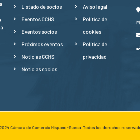
a
Listado de socios
Aviso legal
Eventos CCHS
Política de
s
M
ña
Eventos socios
cookies
Próximos eventos
Política de
Noticias CCHS
privacidad
Noticias socios
024 Cámara de Comercio Hispano-Sueca. Todos los derechos reservad