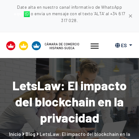
Date alta en nuestro canal informativo de WhatsApp
aquí
o envia un mensaje con el texto 'ALTA' al +34 617
✕
317 028.
ES
LetsLaw: El impacto
del blockchain en la
privacidad
Inicio
Blog
LetsLaw: El impacto del blockchain en la