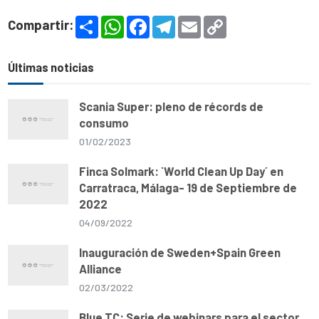
S
W
F
T
E
C
Compartir:
h
h
a
e
m
o
a
a
c
l
a
p
r
t
e
e
i
y
e
s
b
g
l
L
Últimas noticias
A
o
r
i
p
o
a
n
p
k
m
k
Scania Super: pleno de récords de
consumo
01/02/2023
Finca Solmark: `World Clean Up Day´ en
Carratraca, Málaga- 19 de Septiembre de
2022
04/09/2022
Inauguración de Sweden+Spain Green
Alliance
02/03/2022
Blue TC: Serie de webinars para el sector