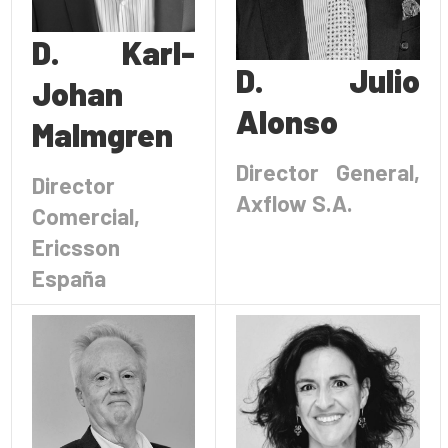
D. Karl-
D. Julio
Johan
Alonso
Malmgren
Director General,
Director
Axflow S.A.
Comercial,
Ericsson
España