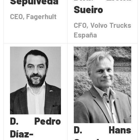
Sepúlveda
Sueiro
CEO, Fagerhult
CFO, Volvo Trucks
España
D. Pedro
D. Hans
Díaz-