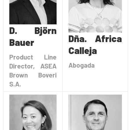
D. Björn
Dña. Africa
Bauer
Calleja
Product Line
Abogada
Director, ASEA
Brown Boveri
S.A.