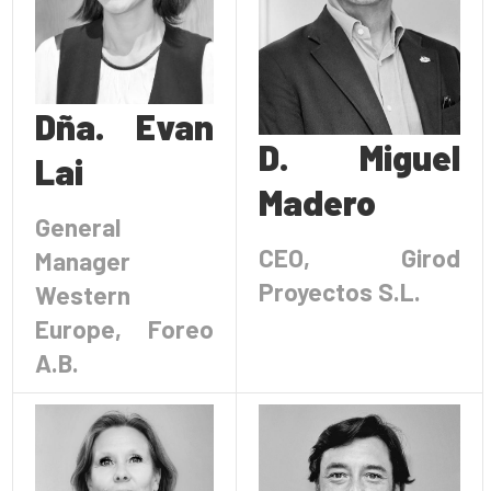
Dña. Evan
D. Miguel
Lai
Madero
General
CEO, Girod
Manager
Proyectos S.L.
Western
Europe, Foreo
A.B.