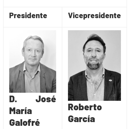
Presidente
Vicepresidente
D. José
Roberto
María
García
Galofré