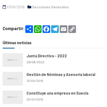
17/01/2019
Secciones Generales
S
W
F
T
E
C
Compartir:
h
h
a
e
m
o
a
a
c
l
a
p
r
t
e
e
i
y
e
s
b
g
l
L
Últimas noticias
A
o
r
i
p
o
a
n
p
k
m
k
Junta Directiva - 2022
28/06/2022
Gestión de Nóminas y Asesoría laboral
12/02/2019
Constituye una empresa en Suecia
25/01/2019