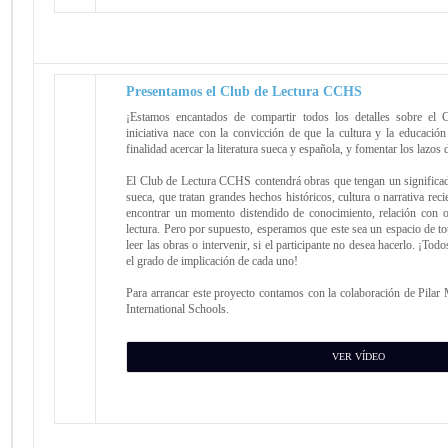
Presentamos el Club de Lectura CCHS
¡Estamos encantados de compartir todos los detalles sobre el
iniciativa nace con la convicción de que la cultura y la educació
finalidad acercar la literatura sueca y española, y fomentar los lazos
El Club de Lectura CCHS contendrá obras que tengan un significa
sueca, que tratan grandes hechos históricos, cultura o narrativa reci
encontrar un momento distendido de conocimiento, relación con o
lectura. Pero por supuesto, esperamos que este sea un espacio de tot
leer las obras o intervenir, si el participante no desea hacerlo. ¡To
el grado de implicación de cada uno!
Para arrancar este proyecto contamos con la colaboración de Pilar
International Schools.
VER VÍDEO