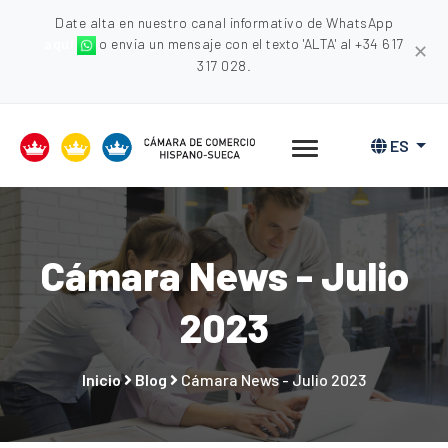
Date alta en nuestro canal informativo de WhatsApp
aquí
o envia un mensaje con el texto 'ALTA' al +34 617
✕
317 028.
ES
Cámara News - Julio
2023
Inicio
Blog
Cámara News - Julio 2023