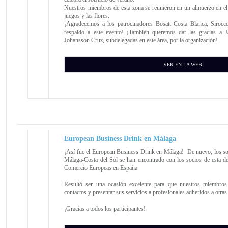
Nuestros miembros de esta zona se reunieron en un almuerzo en el 
juegos y las flores.
¡Agradecemos a los patrocinadores Bosatt Costa Blanca, Siroc
respaldo a este evento! ¡También queremos dar las gracias a 
Johansson Cruz, subdelegadas en este área, por la organización!
VER EN LA WEB
European Business Drink en Málaga
¡Así fue el European Business Drink en Málaga! De nuevo, los so
Málaga-Costa del Sol se han encontrado con los socios de esta d
Comercio Europeas en España.
Resultó ser una ocasión excelente para que nuestros miembros
contactos y presentar sus servicios a profesionales adheridos a otr
¡Gracias a todos los participantes!