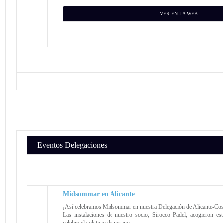
VER EN LA WEB
Eventos Delegaciones
Midsommar en Alicante
¡Así celebramos Midsommar en nuestra Delegación de Alicante-Co
Las instalaciones de nuestro socio, Sirocco Padel, acogieron esta
celebra el solsticio de verano.