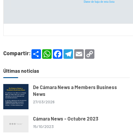
Darse de baja de esta lista
S
W
F
T
E
C
Compartir:
h
h
a
e
m
o
a
a
c
l
a
p
r
t
e
e
i
y
e
s
b
g
l
L
Últimas noticias
A
o
r
i
p
o
a
n
p
k
m
k
De Cámara News a Members Business
News
27/03/2026
Cámara News - Octubre 2023
15/10/2023