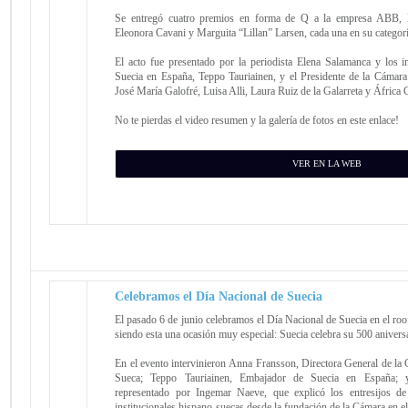
Se entregó cuatro premios en forma de Q a la empresa ABB, 
Eleonora Cavani y Marguita “Lillan” Larsen, cada una en su categor
El acto fue presentado por la periodista Elena Salamanca y los i
Suecia en España, Teppo Tauriainen, y el Presidente de la Cáma
José María Galofré, Luisa Alli, Laura Ruiz de la Galarreta y África C
No te pierdas el video resumen y la galería de fotos en este enlace!
VER EN LA WEB
Celebramos el Día Nacional de Suecia
El pasado 6 de junio celebramos el Día Nacional de Suecia en el roo
siendo esta una ocasión muy especial: Suecia celebra su 500 anivers
En el evento intervinieron Anna Fransson, Directora General de l
Sueca; Teppo Tauriainen, Embajador de Suecia en España; y
representado por Ingemar Naeve, que explicó los entresijos de 
institucionales hispano-suecas desde la fundación de la Cámara en e