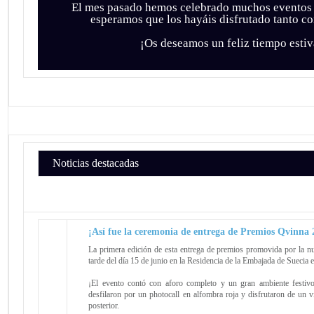
El mes pasado hemos celebrado muchos eventos 
esperamos que los hayáis disfrutado tanto c
¡Os deseamos un feliz tiempo estiv
Noticias destacadas
¡Así fue la ceremonia de entrega de Premios Qvinna 
La primera edición de esta entrega de premios promovida por la nu
tarde del día 15 de junio en la Residencia de la Embajada de Suecia 
¡El evento contó con aforo completo y un gran ambiente festivo
desfilaron por un photocall en alfombra roja y disfrutaron de un 
posterior.