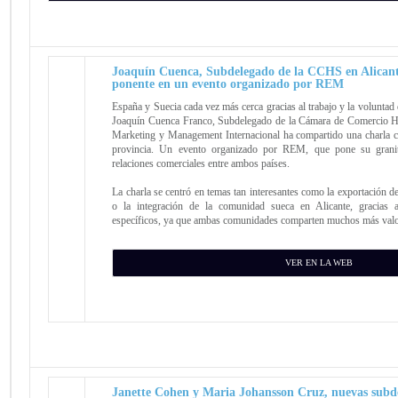
Joaquín Cuenca, Subdelegado de la CCHS en Alicant
ponente en un evento organizado por REM
España y Suecia cada vez más cerca gracias al trabajo y la voluntad 
Joaquín Cuenca Franco, Subdelegado de la Cámara de Comercio H
Marketing y Management Internacional ha compartido una charla co
provincia. Un evento organizado por REM, que pone su granit
relaciones comerciales entre ambos países.
La charla se centró en temas tan interesantes como la exportación d
o la integración de la comunidad sueca en Alicante, gracias 
específicos, ya que ambas comunidades comparten muchos más valore
VER EN LA WEB
Janette Cohen y Maria Johansson Cruz, nuevas subde