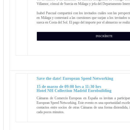
Villamor, cónsul de Suecia en Málaga y jefa del Departamento Inter
Isabel Pascual compartirá con los invitados cuáles son las perspect
en Málaga y contestará a las cuestiones que surjan a los invitados 
sueca en Costa del Sol. El pago del importe por el almuerzo se realiz
INSCRÍBETE
Save the date! European Speed Networking
15 de marzo de 09:00 hrs a 11:30 hrs
Hotel NH Collection Madrid Eurobuilding
Cámaras de Comercio Europeas en España os invitan a participar
European Speed Networking. Este evento es una oportunidad excelen
contactos entre socios de otras Cámaras de una forma distendida, 
cada pocos minutos.