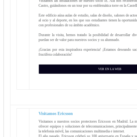
Visitamos las instalaciones de nuestro socio IE. Allí nos recibier
Castro, guiándonos en un tour por su emblemática torre en la Caste
Este edificio aúna aulas de estudio, salas de diseño, salones de act
al ocio y al deporte, en los que sus estudiantes tienen la oportunid
con profesionales de su ámbito académico.
Durante la visita, hemos tratado la posibilidad de desarrollar di
puedan ser de valor para nuestros socios y su alumnado.
¡Gracias por esta inspiradora experiencia! ¡Estamos deseando sac
fructífera colaboración!
VER EN LA WEB
Visitamos Ericsson
Visitamos a nuestros socios protectores Ericsson en Madrid. La mu
ofrecer equipos y soluciones de telecomunicaciones, principalmente 
la telefonía móvil, las comunicaciones multimedia e internet.
El año pasado, Ericsson celebró su 100 aniversario en España y 