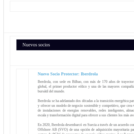
Nuevos socios
Nuevo Socio Protector: Iberdrola
Iberdrola, con sede en Bilbao, con más de 170 años de trayectori
global, el primer productor eólico y una de las mayores compañías
bursátil del mundo.
Iberdrola se ha adelantado dos décadas a la transición energética pa
y ofrecer un modelo de negocio sostenible y competitivo, que crea v
de instalaciones de energías renovables, redes inteligentes, alm
escala y transformación digital para ofrecer a sus clientes los más a
En 2020, Iberdrola desembarcó en Suecia a través de un acuerdo co
Offshore AB (SVO) de una opción de adquisición mayoritaria par