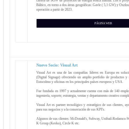
cartera de 9GW de proyectos de energía eólica marina. Los 8 proye
Báltico, en torno a dos áreas geográficas: Gavle ( 5,1 GW) y Oxelo
operación a partir de 2023.
PÁGINA WEB
Nuevo Socio:
Visual Art
Visual Art es una de las compañías líderes en Europa en soluci
(Digital Signage) ofreciendo un amplio portfolio de productos y s
Estocolmo y oficinas en los principales países europeos y USA.
Fue fundada en 1997 y actualmente cuenta con más de 140 emplea
ingeniería, soporte, estrategia, ventas y departamento creativo compl
Visual Art es partner tecnológico y estratégico de sus clientes, ay
para sus negocios y a la consecución de sus KPI's.
Algunos de sus clientes: McDonald's, Subway, Unibail-Rodamco-We
K Group (Kesko), Circle K etc.