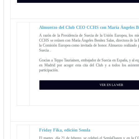
Almuerzo del Club CEO CCHS con María Ángeles Be
A razón de la Presidencia de Suecia de la Unión Europea, los 
CCHS se reúnen con María Ángeles Benítez Salas, directora de la 
la Comisión Europea como invitada de honor. Almuerzo realizado p
Suecia .
Gracias a Teppo Tauriainen, embajador de Suecia en España, y al e
en Madrid por acoger esta cita del Club y a todos los asistent
participación.
VER EN LA WEB
Friday Fika, edición Semla
El martes, día 21 de febrero, se celebró el SemlaDagen y en la