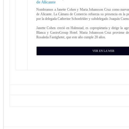
de Alicante
Nombramos a Janette Cohen y Maria Johansson Cruz como nuevas 
de Alicante. La Cámara de Comercio refuerza su presencia en la pr
por la delegada Catherine Schonfelder y subdelegado Joaquín Cuen
Janette Cohen creció en Halmstad, es copropietaria y dirige la age
Blanca y GastroGroup Hotel.
Maria Johansson Cruz proviene de
Rosaleda Fastigheter, que este año cumple 20 años.
VER EN LA WEB