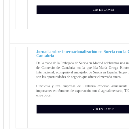
VER EN LA WEB
Jornada sobre internacionalización en Suecia con l
Cantabria
De la mano de la Embajada de Suecia en Madrid celebramos una int
de Comercio de Cantabria, en la que Ida-María Ortega Knuts
Internacional, acompañó al embajador de Suecia en España, Teppo Ta
son las oportunidades de negocio que ofrece el mercado sueco.
Cincuenta y tres empresas de Cantabria exportan actualmente
importantes en términos de exportación son el agroalimentario, TI
entre otros.
VER EN LA WEB