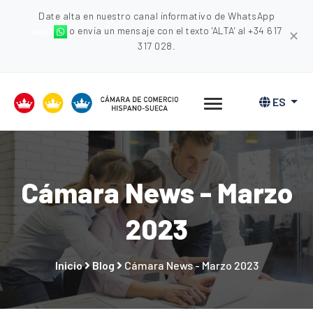
Date alta en nuestro canal informativo de WhatsApp
aquí
o envia un mensaje con el texto 'ALTA' al +34 617
✕
317 028.
ES
Cámara News - Marzo
2023
Inicio
Blog
Cámara News - Marzo 2023