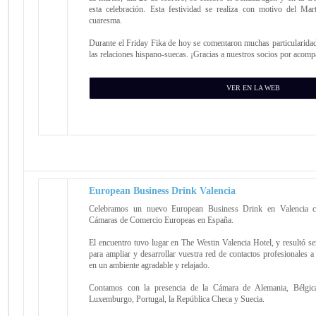
esta celebración. Esta festividad se realiza con motivo del Mar
cuaresma.
Durante el Friday Fika de hoy se comentaron muchas particularidad
las relaciones hispano-suecas. ¡Gracias a nuestros socios por acom
VER EN LA WEB
European Business Drink Valencia
Celebramos un nuevo European Business Drink en Valencia c
Cámaras de Comercio Europeas en España.
El encuentro tuvo lugar en The Westin Valencia Hotel, y resultó s
para ampliar y desarrollar vuestra red de contactos profesionales a 
en un ambiente agradable y relajado.
Contamos con la presencia de la Cámara de Alemania, Bélgica,
Luxemburgo, Portugal, la República Checa y Suecia.