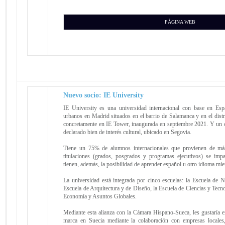
PÁGINA WEB
Nuevo socio: IE University
IE University es una universidad internacional con base en E
urbanos en Madrid situados en el barrio de Salamanca y en el distri
concretamente en IE Tower, inaugurada en septiembre 2021. Y un
declarado bien de interés cultural, ubicado en Segovia.
Tiene un 75% de alumnos internacionales que provienen de má
titulaciones (grados, posgrados y programas ejecutivos) se imp
tienen, además, la posibilidad de aprender español u otro idioma mie
La universidad está integrada por cinco escuelas: la Escuela de 
Escuela de Arquitectura y de Diseño, la Escuela de Ciencias y Tecnol
Economía y Asuntos Globales.
Mediante esta alianza con la Cámara Hispano-Sueca, les gustaría e
marca en Suecia mediante la colaboración con empresas locales,