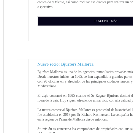
contenido y talento, así como reclutar estudiantes para realizar un
o ejecutivo.
DESCUBRE MÁS
Nuevo socio: Bjurfors Mallorca
Bjurfors Mallorca es una de las agencias inmobiliarias privadas más
Desde nuestros inicios en 1965, se han expandido a grandes partes 
con 90 oficinas en y alrededor de las principales ciudades suecas y
Mediterráneo.
El viaje comenzó en 1965 cuando el Sr Ragnar Bjurfors decidió des
fuera de la caja. Hoy siguen ofreciendo un servicio con alta calidad 
La marca comercial Bjurfors Mallorca es propiedad de la sociedad l
fue establecida en 2017 por Sr Richard Rasmussen. La compañía h
en la región de Palma de Mallorca desde entonces.
Su misión es conectar a los compradores de propiedades con sus s