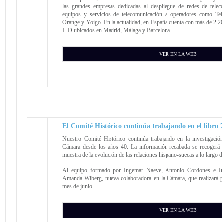
las grandes empresas dedicadas al despliegue de redes de telec
equipos y servicios de telecomunicación a operadores como Tele
Orange y Yoigo. En la actualidad, en España cuenta con más de 2.2
I+D ubicados en Madrid, Málaga y Barcelona.
VER EN LA WEB
El Comité Histórico continúa trabajando en el libro 
Nuestro Comité Histórico continúa trabajando en la investigación
Cámara desde los años 40. La información recabada se recogerá 
muestra de la evolución de las relaciones hispano-suecas a lo largo d
Al equipo formado por Ingemar Naeve, Antonio Cordones e In
Amanda Wiberg, nueva colaboradora en la Cámara, que realizará pr
mes de junio.
VER EN LA WEB