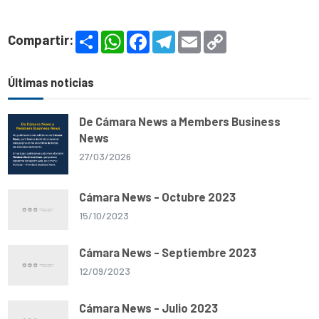
S
W
F
T
E
C
Compartir:
h
h
a
e
m
o
a
a
c
l
a
p
r
t
e
e
i
y
e
s
b
g
l
L
Últimas noticias
A
o
r
i
p
o
a
n
p
k
m
k
De Cámara News a Members Business
News
27/03/2026
Cámara News - Octubre 2023
15/10/2023
Cámara News - Septiembre 2023
12/09/2023
Cámara News - Julio 2023