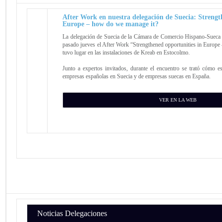
After Work en nuestra delegación de Suecia: Strengt
Europe – how do we manage it?
La delegación de Suecia de la Cámara de Comercio Hispano-Sueca
pasado jueves el After Work “Strengthened opportunities in Europe
tuvo lugar en las instalaciones de Kreab en Estocolmo.
Junto a expertos invitados, durante el encuentro se trató cómo es
empresas españolas en Suecia y de empresas suecas en España.
VER EN LA WEB
Noticias Delegaciones