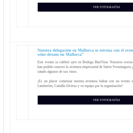
VER FOTOGRAFÍAS
Nuestra delegación en Mallorca se estrena con el eve
wine-dream on Mallorca”
Este evento se celebró ayer en Bodega BiniVista. Nuestros socios
han podido conocer la aventura empresarial de Søren Svenningsen, p
catado algunos de sus vinos.
¡Es un placer comenzar nuestra aventura balear con un evento t
Landström, Camilla Alvérus y su equipo por la organización!
VER FOTOGRAFÍAS