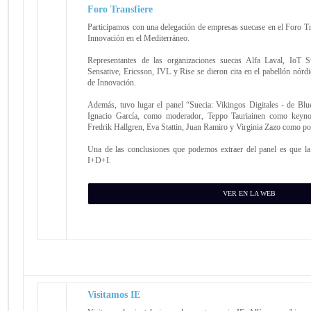
Foro Transfiere
Participamos con una delegación de empresas suecase en el Foro Tran
Innovación en el Mediterráneo.
Representantes de las organizaciones suecas Alfa Laval, IoT 
Sensative, Ericsson, IVL y Rise se dieron cita en el pabellón nórd
de Innovación.
Además, tuvo lugar el panel “Suecia: Vikingos Digitales - de Blue
Ignacio García, como moderador, Teppo Tauriainen como keynot
Fredrik Hallgren, Eva Stattin, Juan Ramiro y Virginia Zazo como po
Una de las conclusiones que podemos extraer del panel es que la 
I+D+I.
VER EN LA WEB
Visitamos IE