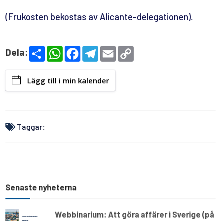
(Frukosten bekostas av Alicante-delegationen).
S
W
F
T
E
C
Dela:
h
h
a
e
m
o
a
a
c
l
a
p
r
t
e
e
i
y
Lägg till i min kalender
e
s
b
g
l
L
A
o
r
i
p
o
a
n
p
k
m
k
Taggar:
Senaste nyheterna
Webbinarium: Att göra affärer i Sverige (på