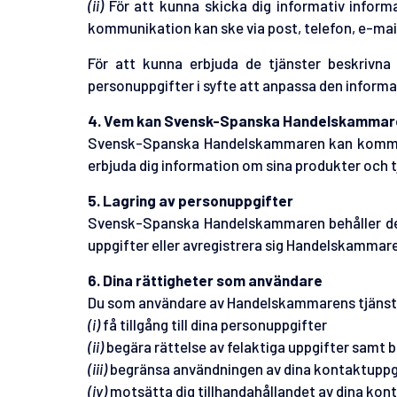
(ii)
För att kunna skicka dig informativ informat
kommunikation kan ske via post, telefon, e-mai
För att kunna erbjuda de tjänster beskrivna
personuppgifter i syfte att anpassa den informat
4. Vem kan Svensk-Spanska Handelskammare
Svensk-Spanska Handelskammaren kan komma a
erbjuda dig information om sina produkter och t
5. Lagring av personuppgifter
Svensk-Spanska Handelskammaren behåller de p
uppgifter eller avregistrera sig Handelskammare
6. Dina rättigheter som användare
Du som användare av Handelskammarens tjänster 
(i)
få tillgång till dina personuppgifter
(ii)
begära rättelse av felaktiga uppgifter samt b
(iii)
begränsa användningen av dina kontaktuppg
(iv)
motsätta dig tillhandahållandet av dina kon