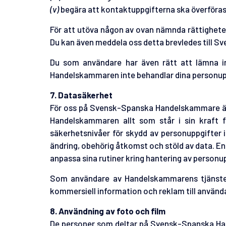
(v)
begära att kontaktuppgifterna ska överföra
För att utöva någon av ovan nämnda rättigheter,
Du kan även meddela oss detta brevledes till 
Du som användare har även rätt att lämna in 
Handelskammaren inte behandlar dina personuppgi
7. Datasäkerhet
För oss på Svensk-Spanska Handelskammare är de
Handelskammaren allt som står i sin kraft 
säkerhetsnivåer för skydd av personuppgifter i
ändring, obehörig åtkomst och stöld av data. End
anpassa sina rutiner kring hantering av personup
Som användare av Handelskammarens tjänster 
kommersiell information och reklam till använda
8. Användning av foto och film
De personer som deltar på Svensk-Spanska Han