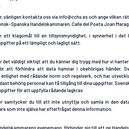
s
 vänligen kontakta oss via info@cchs.es och ange vilken rätti
Svensk-Spanska Handelskammaren, Calle del Poeta Joan Maraga
ett klagomål till en tillsynsmyndighet, i synnerhet i det
fter på ett lämpligt och lagligt sätt.
t väldigt viktigt att du känner dig trygg med hur vi hanter
för att förhindra att data hamnar i obehörigas händer. 
 enlighet med rådande norm och regelverk, och har utvecklat
ast behörig personal kan få tillgång till dina uppgifter. Sve
pgifter för att uppfylla rådande lagkrav.
samtycker du till att inte utnyttja och samla in den data
re som inte själva har efterfrågat denna information.
delskammarens evenemang, förbinder sig till att ge Handel