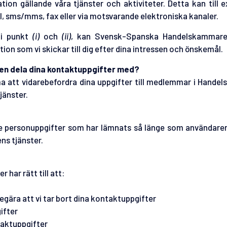
ion gällande våra tjänster och aktiviteter. Detta kan till e
l, sms/mms, fax eller via motsvarande elektroniska kanaler.
 i punkt
(i)
och
(ii)
, kan Svensk-Spanska Handelskammare
ion som vi skickar till dig efter dina intressen och önskemål.
n dela dina kontaktuppgifter med?
tt vidarebefordra dina uppgifter till medlemmar i Hande
jänster.
ersonuppgifter som har lämnats så länge som användaren i
ns tjänster.
har rätt till att:
egära att vi tar bort dina kontaktuppgifter
ifter
taktuppgifter