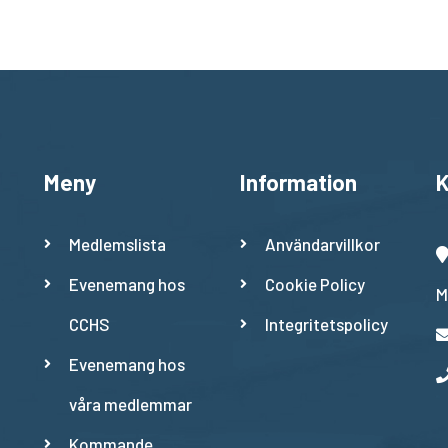
Meny
Information
K
Medlemslista
Användarvillkor
Evenemang hos
Cookie Policy
M
CCHS
Integritetspolicy
Evenemang hos
våra medlemmar
Kommande