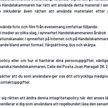
 Handelskammaren har rätt att använda detta material i si
ta inkluderar även rätten att använda materialet efte
ända foto och film från evenemang omfattar följande:
t i medier av olika slag, i synnerhet Handelskammarens årsbok
ationskanaler, i synnerhet på internet och på Handelskamma
lande bland annat format, färgsättning, ljus och skärpa
licy eller om hur vi hanterar dina personuppgifter, vänlig
-Spanska Handelskammaren, Calle del Poeta Joan Maragall 38, 
sätter att du som användare ger oss ditt uttryckliga medgi
kontaktuppgifter.
 rätten att ändra denna integritetspolicy när det anses läm
nderar vi dig som användare att regelbundet läsa den senaste