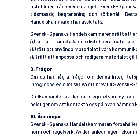
och filmer från evenemanget. Svensk-Spanska
tidsmässig begränsning och förbehåll. Det
Handelskammaren har avslutats.
Svensk-Spanska Handelskammarens rätt att anv
(i)
rätt att framställa och distribuera materiale
(ii)
rätt att använda materialet i våra kommunik
(iii)
rätt att anpassa och redigera materialet gäl
9. Frågor
Om du har några frågor om denna integritetspo
info@cchs.es
eller skriva ett brev till Svensk
Godkännandet av denna integritetspolicy förut
helst genom att kontakta oss på ovan nämnda 
10. Ändringar
Svensk-Spanska Handelskammaren förbehåller sig
norm och regelverk. Av den anledningen rekomme