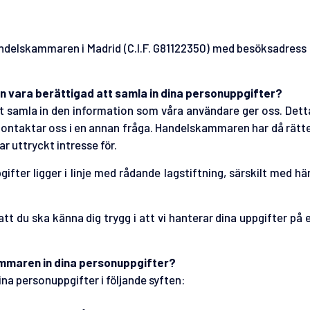
elskammaren i Madrid (C.I.F. G81122350) med besöksadress C
vara berättigad att samla in dina personuppgifter?
samla in den information som våra användare ger oss. Detta
 kontaktar oss i en annan fråga. Handelskammaren har då rätt
r uttryckt intresse för.
fter ligger i linje med rådande lagstiftning, särskilt med hä
l att du ska känna dig trygg i att vi hanterar dina uppgifter på e
mmaren in dina personuppgifter?
 personuppgifter i följande syften: