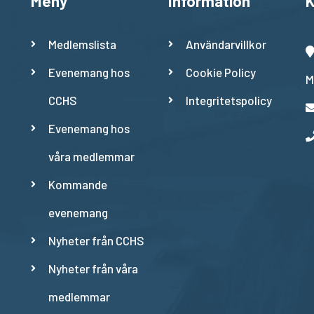
Meny
Information
K
Medlemslista
Användarvillkor
Evenemang hos
Cookie Policy
M
CCHS
Integritetspolicy
Evenemang hos
våra medlemmar
Kommande
evenemang
Nyheter från CCHS
Nyheter från våra
medlemmar