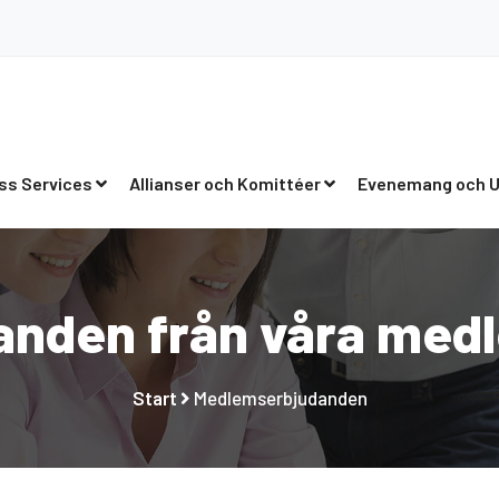
ss Services
Allianser och Komittéer
Evenemang och U
anden från våra me
Start
Medlemserbjudanden