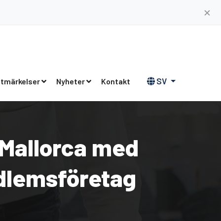
✕
SV
tmärkelser
Nyheter
Kontakt
 Mallorca med
dlemsföretag