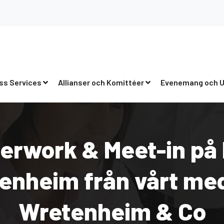
ss Services
Allianser och Komittéer
Evenemang och U
terwork & Meet-in på
tenheim från vårt me
Wretenheim & Co