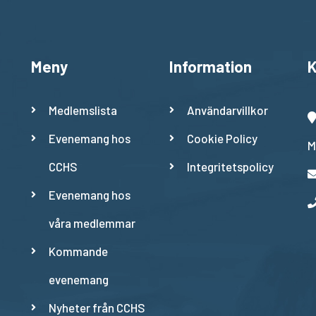
Meny
Information
K
Medlemslista
Användarvillkor
Evenemang hos
Cookie Policy
M
CCHS
Integritetspolicy
Evenemang hos
våra medlemmar
Kommande
evenemang
Nyheter från CCHS