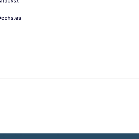
snacks).
@cchs.es