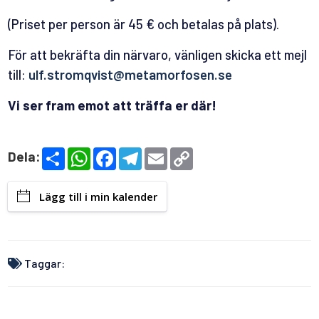
(Priset per person är 45 € och betalas på plats).
För att bekräfta din närvaro, vänligen skicka ett mej
l
till:
ulf.stromqvist@metamorfosen.se
Vi ser fram emot att träffa er där!
S
W
F
T
E
C
Dela:
h
h
a
e
m
o
a
a
c
l
a
p
r
t
e
e
i
y
Lägg till i min kalender
e
s
b
g
l
L
A
o
r
i
p
o
a
n
p
k
m
k
Taggar: