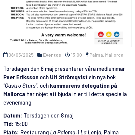
08/05/2025
Eventos
15:00
Palma, Mallorca
Torsdagen den 8 maj presenterar våra medlemmar
Peer Eriksson
och
Ulf Strömqvist
sin nya bok
"Gastro Stars"
, och
kammarens delegation på
Mallorca
har nöjet att bjuda in er till detta speciella
evenemang.
Datum:
Torsdagen den 8 maj
Tid:
15:00
Plats:
Restaurang
La Paloma
, i
La Lonja
, Palma