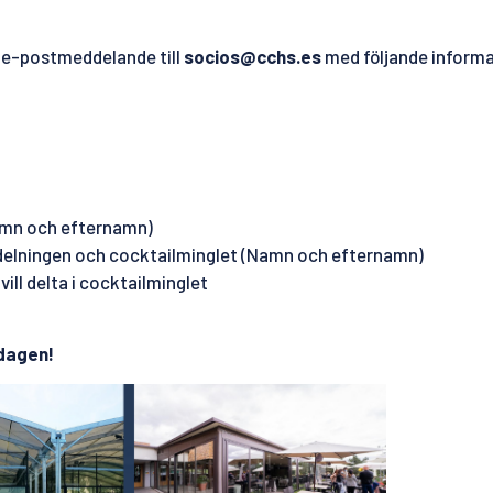
t e-postmeddelande till
socios@cchs.es
med följande informa
 (Namn och efternamn)
sutdelningen och cocktailminglet (Namn och efternamn)
 vill delta i cocktailminglet
sdagen!