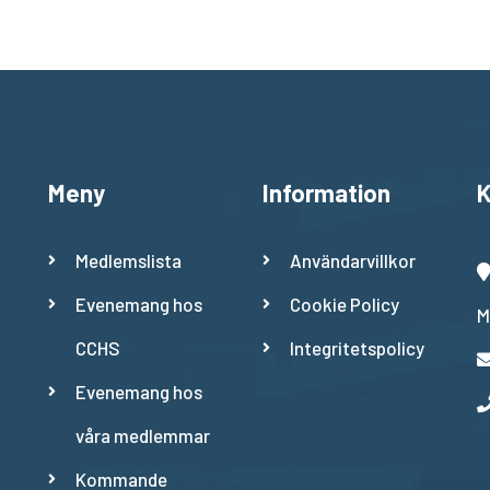
Meny
Information
K
Medlemslista
Användarvillkor
Evenemang hos
Cookie Policy
M
CCHS
Integritetspolicy
Evenemang hos
våra medlemmar
Kommande