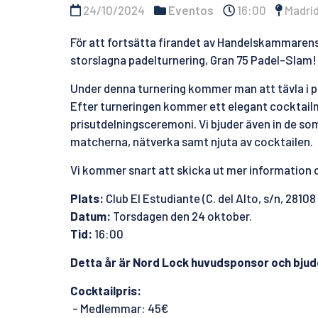
24/10/2024
Eventos
16:00
Madri
För att fortsätta firandet av Handelskammarens 75
storslagna padelturnering, Gran 75 Padel-Slam! D
Under denna turnering kommer man att tävla i p
Efter turneringen kommer ett elegant cocktailmi
prisutdelningsceremoni. Vi bjuder även in de som
matcherna, nätverka samt njuta av cocktailen.
Vi kommer snart att skicka ut mer information 
Plats:
Club El Estudiante (C. del Alto, s/n, 2810
Datum:
Torsdagen den 24 oktober.
Tid:
16:00
Detta år är Nord Lock huvudsponsor och bjud
Cocktailpris:
- Medlemmar: 45€