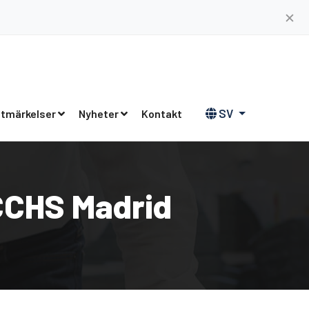
✕
SV
tmärkelser
Nyheter
Kontakt
 CCHS Madrid