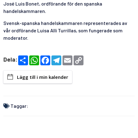
José Luis Bonet, ordförande för den spanska
handelskammaren.
Svensk-spanska handelskammaren representerades av
vår ordförande Luisa Alli Turrillas, som fungerade som
moderator.
S
W
F
T
E
C
Dela:
h
h
a
e
m
o
a
a
c
l
a
p
r
t
e
e
i
y
Lägg till i min kalender
e
s
b
g
l
L
A
o
r
i
p
o
a
n
p
k
m
k
Taggar: