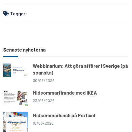
p
k
m
k
Taggar:
Senaste nyheterna
Webbinarium: Att göra affärer i Sverige (på
spanska)
30/06/2026
Midsommarfirande med IKEA
23/06/2026
Midsommarlunch på Portixol
10/06/2026