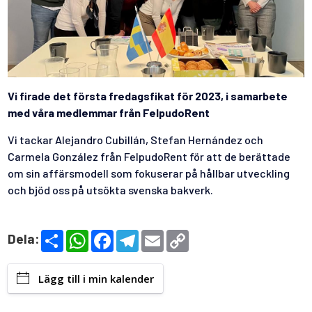
Vi firade det första fredagsfikat för 2023, i samarbete
med våra medlemmar från FelpudoRent
Vi tackar Alejandro Cubillán, Stefan Hernández och
Carmela González från FelpudoRent för att de berättade
om sin affärsmodell som fokuserar på hållbar utveckling
och bjöd oss på utsökta svenska bakverk.
S
W
F
T
E
C
Dela:
h
h
a
e
m
o
a
a
c
l
a
p
r
t
e
e
i
y
Lägg till i min kalender
e
s
b
g
l
L
A
o
r
i
p
o
a
n