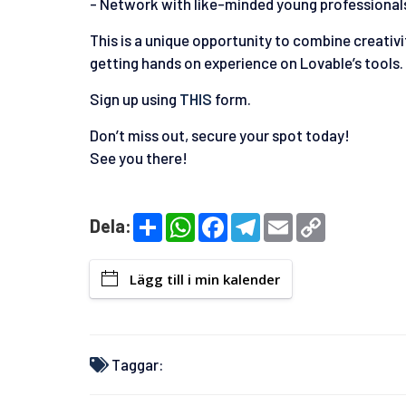
- Network with like-minded young professional
This is a unique opportunity to combine creativ
getting hands on experience on Lovable’s tools.
Sign up using
THIS
form.
Don’t miss out, secure your spot today!
See you there!
S
W
F
T
E
C
Dela:
h
h
a
e
m
o
a
a
c
l
a
p
r
t
e
e
i
y
e
s
b
g
l
L
Lägg till i min kalender
A
o
r
i
p
o
a
n
p
k
m
k
Taggar: