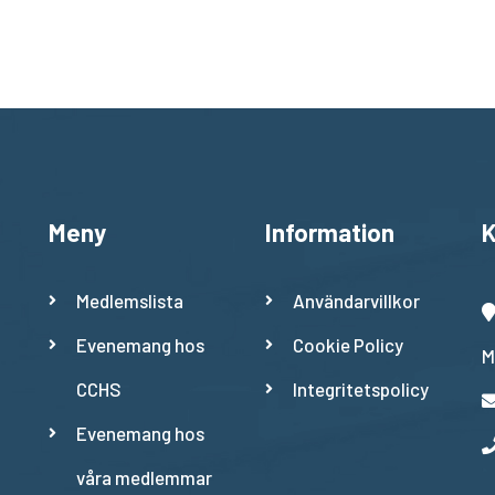
Meny
Information
K
Medlemslista
Användarvillkor
Evenemang hos
Cookie Policy
M
CCHS
Integritetspolicy
Evenemang hos
våra medlemmar