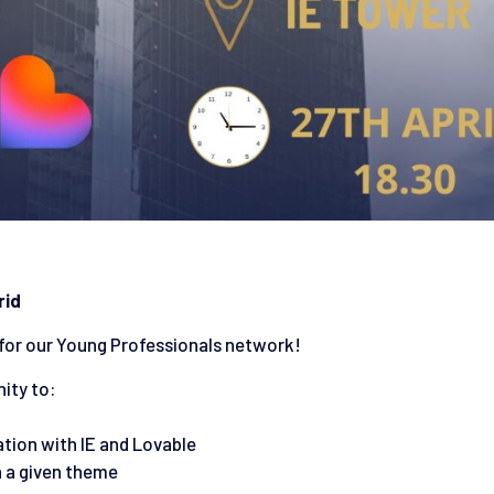
rid
 for our Young Professionals network!
nity to:
ation with IE and Lovable
n a given theme