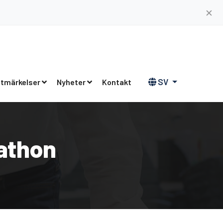
✕
SV
tmärkelser
Nyheter
Kontakt
athon