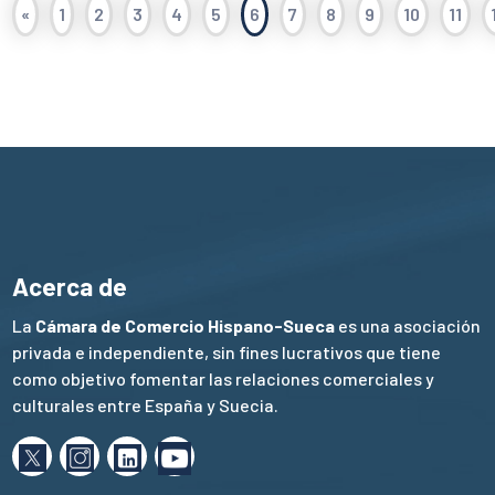
«
1
2
3
4
5
6
7
8
9
10
11
Acerca de
La
Cámara de Comercio Hispano-Sueca
es una asociación
privada e independiente, sin fines lucrativos que tiene
como objetivo fomentar las relaciones comerciales y
culturales entre España y Suecia.