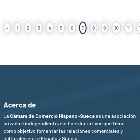
«
1
2
3
4
5
6
7
8
9
10
11
Acerca de
La
Cámara de Comercio Hispano-Sueca
es una asociación
privada e independiente, sin fines lucrativos que tiene
como objetivo fomentar las relaciones comerciales y
culturales entre España y Suecia.