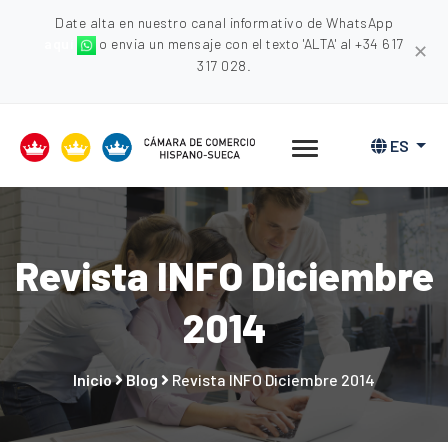
Date alta en nuestro canal informativo de WhatsApp
aquí
o envia un mensaje con el texto 'ALTA' al +34 617
✕
317 028.
ES
Revista INFO Diciembre
2014
Inicio
Blog
Revista INFO Diciembre 2014