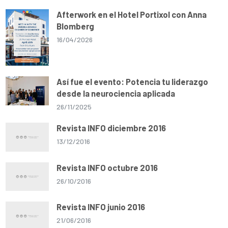
p
o
a
n
p
k
m
k
Afterwork en el Hotel Portixol con Anna
Blomberg
16/04/2026
Así fue el evento: Potencia tu liderazgo
desde la neurociencia aplicada
26/11/2025
Revista INFO diciembre 2016
13/12/2016
Revista INFO octubre 2016
26/10/2016
Revista INFO junio 2016
21/06/2016