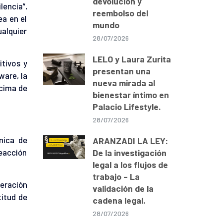
devolución y
lencia”,
reembolso del
ea en el
mundo
alquier
28/07/2026
LELO y Laura Zurita
itivos y
presentan una
ware, la
nueva mirada al
ncima de
bienestar íntimo en
Palacio Lifestyle.
28/07/2026
nica de
ARANZADI LA LEY:
eacción
De la investigación
legal a los flujos de
trabajo – La
teración
validación de la
titud de
cadena legal.
28/07/2026