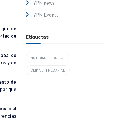
YPN news
YPN Events
egia de
ertad de
Etiquetas
opea de
NOTICIAS DE SOCIOS
os y de
CLIMA EMPRESARIAL
uesto de
 par que
iovisual
rencias