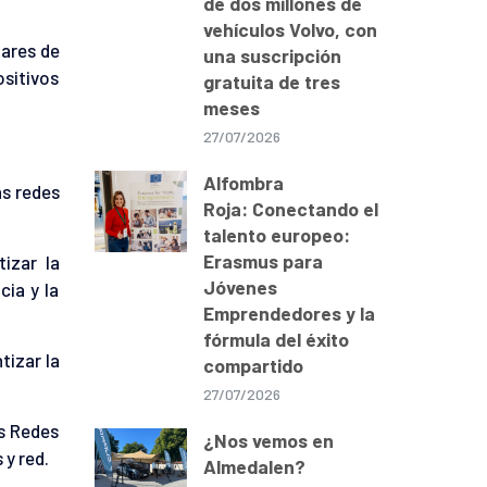
de dos millones de
vehículos Volvo, con
dares de
una suscripción
sitivos
gratuita de tres
meses
27/07/2026
Alfombra
as redes
Roja: Conectando el
talento europeo:
Erasmus para
izar la
Jóvenes
cia y la
Emprendedores y la
fórmula del éxito
tizar la
compartido
27/07/2026
as Redes
¿Nos vemos en
y red.
Almedalen?