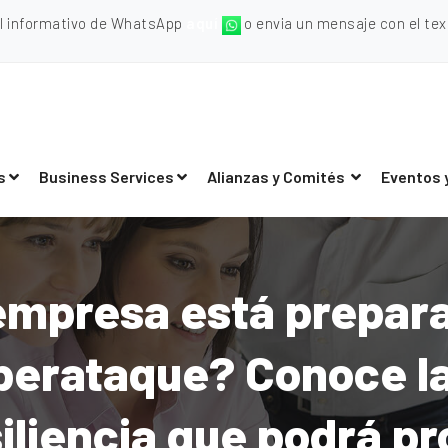
al informativo de WhatsApp
aquí
o envia un mensaje con el texto
s
Business Services
Alianzas y Comités
Eventos 
empresa está prepar
iberataque? Conoce l
iliencia que podrá p