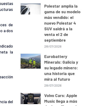
spuestas
Polestar amplía la
ructuras
gama de su modelo
más vendido: el
nuevo Polestar 4
aces de
SUV saldrá a la
co a dos
venta el 2 de
septiembre
indicado
28/07/2026
meta la
Eurobattery
Minerals: Galicia y
su legado minero:
una historia que
eacción
mira al futuro
28/07/2026
Volvo Cars: Apple
Music llega a más
ncia del