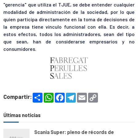
"gerencia" que utiliza el TJUE, se debe entender cualquier
modalidad de administración de la sociedad, por lo que
quien participa directamente en la toma de decisiones de
la empresa tiene vínculo funcional con ella. Es decir, a
estos efectos, todos los administradores, sean del tipo
que sean, han de considerarse empresarios y no
consumidores.
S
W
F
T
E
C
Compartir:
h
h
a
e
m
o
a
a
c
l
a
p
r
t
e
e
i
y
e
s
b
g
l
L
Últimas noticias
A
o
r
i
p
o
a
n
p
k
m
k
Scania Super: pleno de récords de