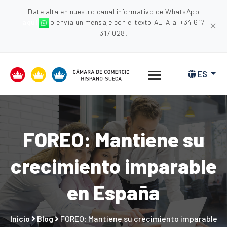
Date alta en nuestro canal informativo de WhatsApp
aquí
o envia un mensaje con el texto 'ALTA' al +34 617
✕
317 028.
ES
FOREO: Mantiene su
crecimiento imparable
en España
Inicio
Blog
FOREO: Mantiene su crecimiento imparable