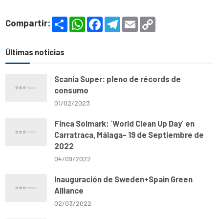
S
W
F
T
E
C
Compartir:
h
h
a
e
m
o
a
a
c
l
a
p
r
t
e
e
i
y
e
s
b
g
l
L
Últimas noticias
A
o
r
i
p
o
a
n
p
k
m
k
Scania Super: pleno de récords de
consumo
01/02/2023
Finca Solmark: `World Clean Up Day´ en
Carratraca, Málaga- 19 de Septiembre de
2022
04/09/2022
Inauguración de Sweden+Spain Green
Alliance
02/03/2022