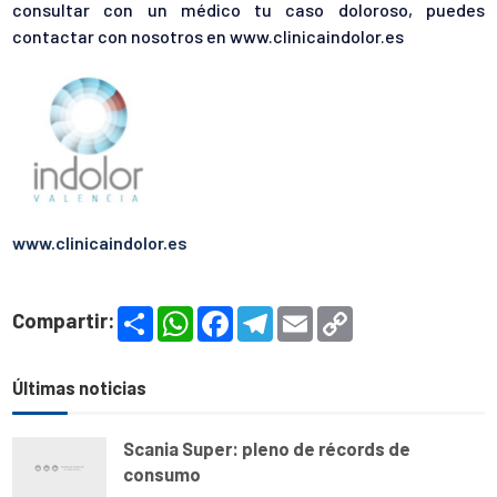
consultar con un médico tu caso doloroso, puedes
contactar con nosotros en www.clinicaindolor.es
www.clinicaindolor.es
S
W
F
T
E
C
Compartir:
h
h
a
e
m
o
a
a
c
l
a
p
r
t
e
e
i
y
e
s
b
g
l
L
Últimas noticias
A
o
r
i
p
o
a
n
p
k
m
k
Scania Super: pleno de récords de
consumo