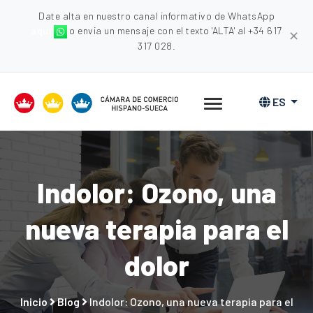
Date alta en nuestro canal informativo de WhatsApp
aquí
o envia un mensaje con el texto 'ALTA' al +34 617
✕
317 028.
ES
Indolor: Ozono, una
nueva terapia para el
dolor
Inicio
Blog
Indolor: Ozono, una nueva terapia para el