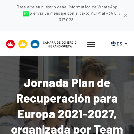
Date alta en nuestro canal informativo de WhatsApp
aquí
o envia un mensaje con el texto 'ALTA' al +34 617
✕
317 028.
ES
Jornada Plan de
Recuperación para
Europa 2021-2027,
organizada por Team